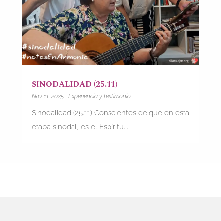
SINODALIDAD (25.11)
Nov 11, 2025
|
Experiencia y testimonio
Sinodalidad (25.11) Conscientes de que en esta
etapa sinodal, es el Espíritu...