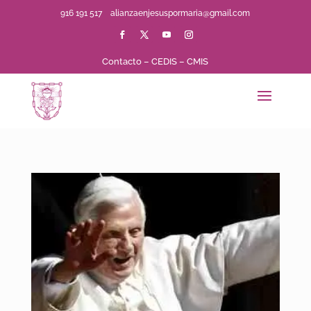
916 191 517
alianzaenjesuspormaria@gmail.com
Contacto
–
CEDIS
–
CMIS