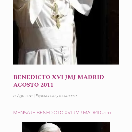
BENEDICTO XVI JMJ MADRID
AGOSTO 2011
21 Ago, 2011
|
Experiencia y testimonio
MENSAJE BENEDICTO XVI JMJ MADRID 2011