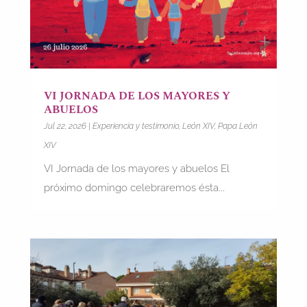
VI JORNADA DE LOS MAYORES Y
ABUELOS
Jul 22, 2026
|
Experiencia y testimonio
,
León XIV
,
Papa León
XIV
VI Jornada de los mayores y abuelos El
próximo domingo celebraremos ésta...