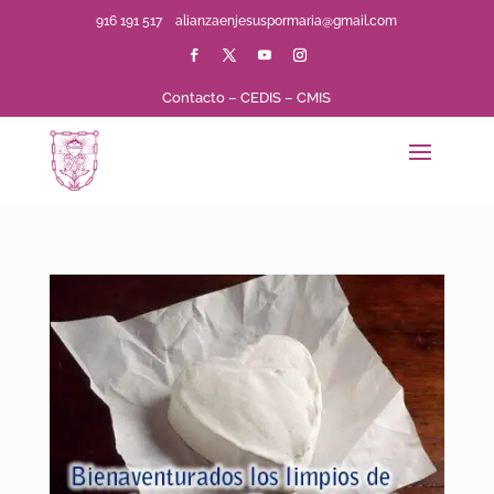
916 191 517
alianzaenjesuspormaria@gmail.com
Contacto
–
CEDIS
–
CMIS