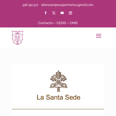
916 191 517
alianzaenjesuspormaria@gmail.com
Contacto
–
CEDIS
–
CMIS