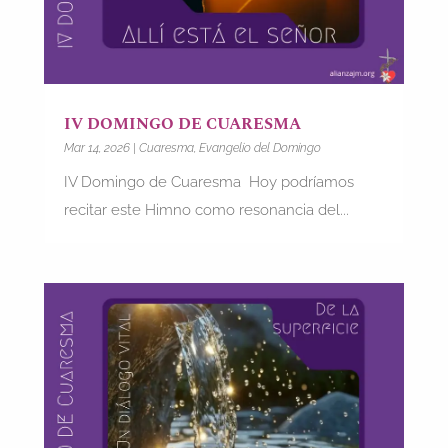
IV DOMINGO DE CUARESMA
Mar 14, 2026
|
Cuaresma
,
Evangelio del Domingo
IV Domingo de Cuaresma Hoy podríamos
recitar este Himno como resonancia del...