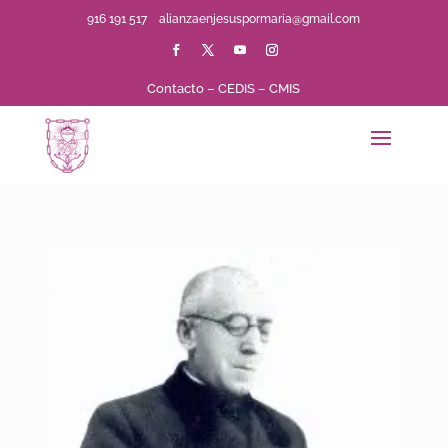
916 191 517
alianzaenjesuspormaria@gmail.com
Contacto
–
CEDIS
–
CMIS