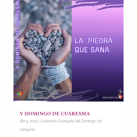
V DOMINGO DE CUARESMA
Abr 5, 2025
|
Cuaresma
,
Evangelio del Domingo
,
Sin
categoría