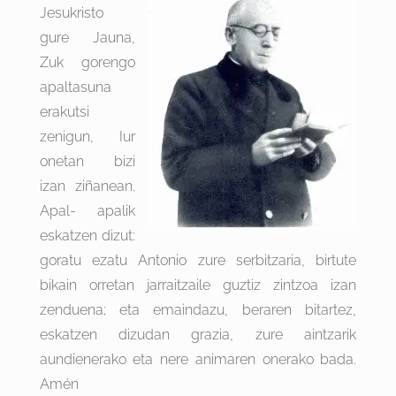
Jesukristo
gure Jauna,
Zuk gorengo
apaltasuna
erakutsi
zenigun, Iur
onetan bizi
izan ziñanean.
Apal- apalik
eskatzen dizut:
goratu ezatu Antonio zure serbitzaria, birtute
bikain orretan jarraitzaile guztiz zintzoa izan
zenduena; eta emaindazu, beraren bitartez,
eskatzen dizudan grazia, zure aintzarik
aundienerako eta nere animaren onerako bada.
Amén