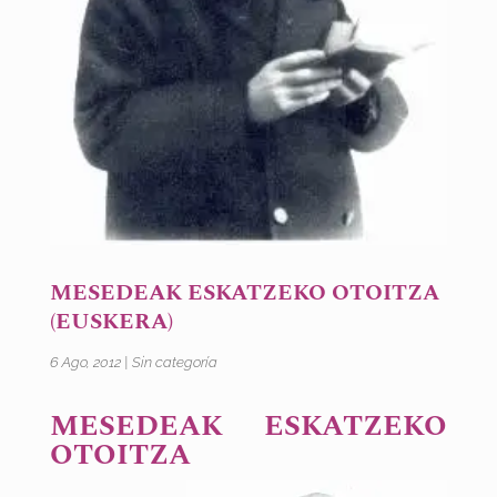
MESEDEAK ESKATZEKO OTOITZA
(EUSKERA)
6 Ago, 2012
|
Sin categoría
MESEDEAK ESKATZEKO
OTOITZA