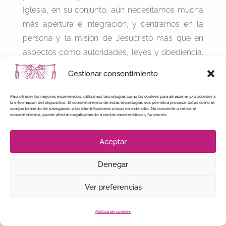
Iglesia, en su conjunto, aún necesitamos mucha
más apertura e integración, y centrarnos en la
persona y la misión de Jesucristo más que en
aspectos como autoridades, leyes y obediencia.
Necesitamos tener una influencia femenina
Gestionar consentimiento
fuerte en cada aspecto de la Iglesia, además de
mayor diálogo, libertad de pensamiento y
Para ofrecer las mejores experiencias, utilizamos tecnologías como las cookies para almacenar y/o acceder a
la información del dispositivo. El consentimiento de estas tecnologías nos permitirá procesar datos como el
desarrollo de políticas que favorezcan a la mujer.
comportamiento de navegación o las identificaciones únicas en este sitio. No consentir o retirar el
consentimiento, puede afectar negativamente a ciertas características y funciones.
Publicado en el nº 2.868 de Vida Nueva.
Aceptar
←
Publicación anterior
Publicación siguiente
→
Denegar
Ver preferencias
Política de cookies
ÚLTIMAS NOTICIAS