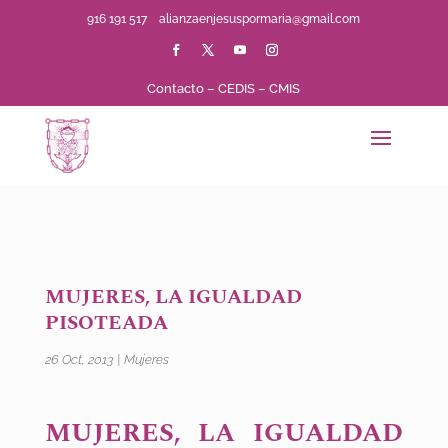
916 191 517
alianzaenjesuspormaria@gmail.com
Contacto
–
CEDIS
–
CMIS
MUJERES, LA IGUALDAD
PISOTEADA
26 Oct, 2013
|
Mujeres
MUJERES, LA IGUALDAD