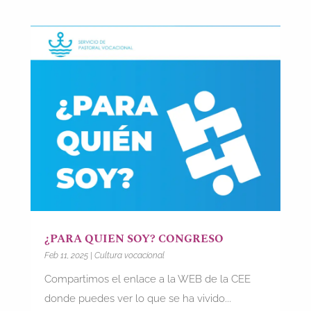
¿PARA QUIEN SOY? CONGRESO
Feb 11, 2025
|
Cultura vocacional
Compartimos el enlace a la WEB de la CEE
donde puedes ver lo que se ha vivido...