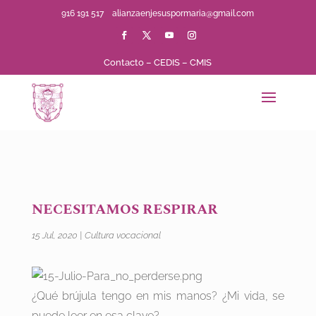
916 191 517
alianzaenjesuspormaria@gmail.com
Contacto
–
CEDIS
–
CMIS
NECESITAMOS RESPIRAR
15 Jul, 2020
|
Cultura vocacional
¿Qué brújula tengo en mis manos? ¿Mi vida, se
puede leer en esa clave?…