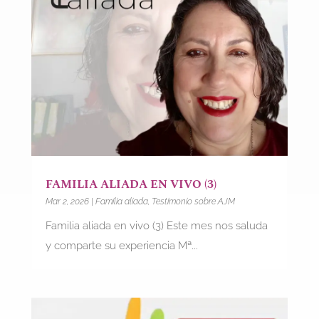
FAMILIA ALIADA EN VIVO (3)
Mar 2, 2026
|
Familia aliada
,
Testimonio sobre AJM
Familia aliada en vivo (3) Este mes nos saluda
y comparte su experiencia Mª...