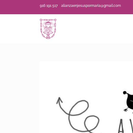
916 191 517
alianzaenjesuspormaria@gmail.com