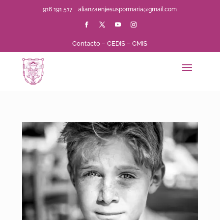
916 191 517
alianzaenjesuspormaria@gmail.com
Contacto
–
CEDIS
–
CMIS