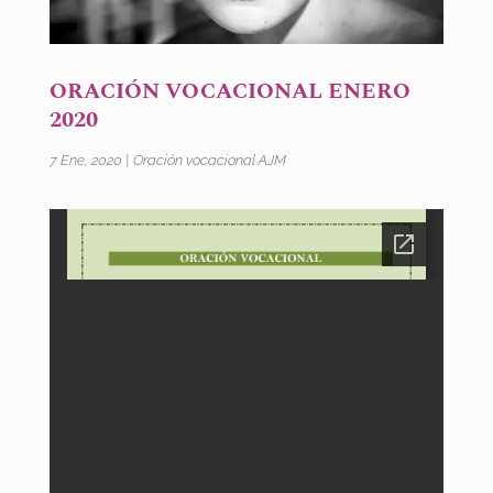
ORACIÓN VOCACIONAL ENERO
2020
7 Ene, 2020
|
Oración vocacional AJM