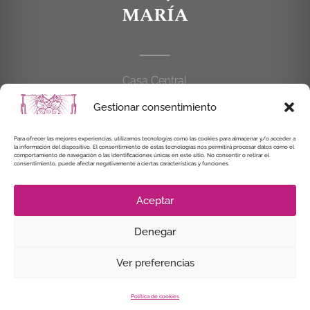
MARÍA
Casa Central
C/Cardenal Cisneros, 55
Gestionar consentimiento
28010 MADRID
Para ofrecer las mejores experiencias, utilizamos tecnologías como las cookies para almacenar y/o acceder a
914 462 114
la información del dispositivo. El consentimiento de estas tecnologías nos permitirá procesar datos como el
comportamiento de navegación o las identificaciones únicas en este sitio. No consentir o retirar el
consentimiento, puede afectar negativamente a ciertas características y funciones.
alianzaenjesuspormaria@gmail.com
Aceptar
Denegar
© Instituto Secular Alianza en Jesús por María, 2021
Ver preferencias
Política de cookies