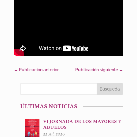
←
Publicación anterior
Publicación siguiente
→
ÚLTIMAS NOTICIAS
VI JORNADA DE LOS MAYORES Y
ABUELOS
22 Jul, 2026