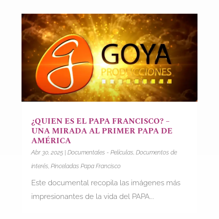
¿QUIEN ES EL PAPA FRANCISCO? –
UNA MIRADA AL PRIMER PAPA DE
AMÉRICA
Abr 30, 2025
|
Documentales - Películas
,
Documentos de
interés
,
Pinceladas Papa Francisco
Este documental recopila las imágenes más
impresionantes de la vida del PAPA...