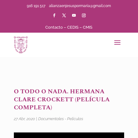
916 191 517
alianzaenjesuspormaria@gmail.com
Contacto
–
CEDIS
–
CMIS
O TODO O NADA. HERMANA
CLARE CROCKETT (PELÍCULA
COMPLETA)
27 Abr, 2020
|
Documentales - Películas