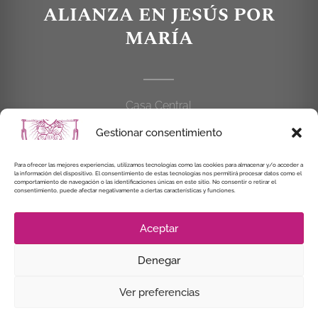
ALIANZA EN JESÚS POR
MARÍA
Casa Central
C/Cardenal Cisneros, 55
Gestionar consentimiento
28010 MADRID
Para ofrecer las mejores experiencias, utilizamos tecnologías como las cookies para almacenar y/o acceder a
la información del dispositivo. El consentimiento de estas tecnologías nos permitirá procesar datos como el
914 462 114
comportamiento de navegación o las identificaciones únicas en este sitio. No consentir o retirar el
consentimiento, puede afectar negativamente a ciertas características y funciones.
alianzaenjesuspormaria@gmail.com
Aceptar
Denegar
© Instituto Secular Alianza en Jesús por María, 2021
Ver preferencias