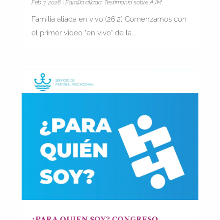
Feb 3, 2026
|
Familia aliada
,
Testimonio sobre AJM
Familia aliada en vivo (26.2) Comenzamos con
el primer video "en vivo" de la...
¿PARA QUIEN SOY? CONGRESO