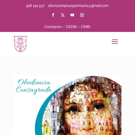
916 191 517
alianzaenjesuspormaria@gmail.com
Contacto
–
CEDIS
–
CMIS