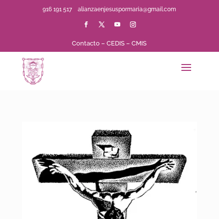
916 191 517
alianzaenjesuspormaria@gmail.com
Contacto
–
CEDIS
–
CMIS