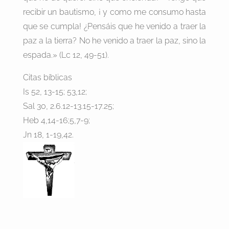
recibir un bautismo, ¡ y como me consumo hasta
que se cumpla! ¿Pensáis que he venido a traer la
paz a la tierra? No he venido a traer la paz, sino la
espada.» (Lc 12, 49-51).
Citas bíblicas
Is 52, 13-15; 53,12;
Sal 30, 2.6.12-13.15-17.25;
Heb 4,14-16;5,7-9;
Jn 18, 1-19,42.