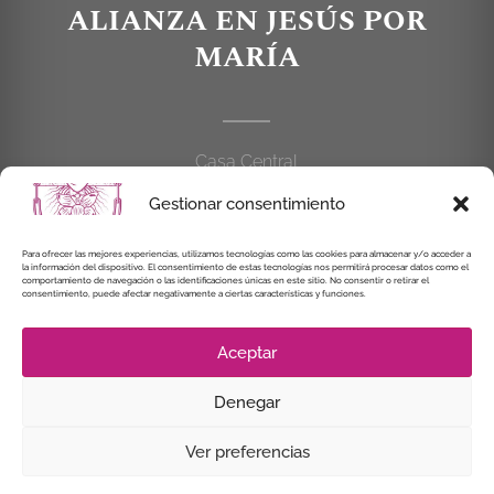
ALIANZA EN JESÚS POR
MARÍA
Casa Central
C/Cardenal Cisneros, 55
Gestionar consentimiento
28010 MADRID
Para ofrecer las mejores experiencias, utilizamos tecnologías como las cookies para almacenar y/o acceder a
la información del dispositivo. El consentimiento de estas tecnologías nos permitirá procesar datos como el
914 462 114
comportamiento de navegación o las identificaciones únicas en este sitio. No consentir o retirar el
consentimiento, puede afectar negativamente a ciertas características y funciones.
alianzaenjesuspormaria@gmail.com
Aceptar
Denegar
© Instituto Secular Alianza en Jesús por María, 2021
Ver preferencias