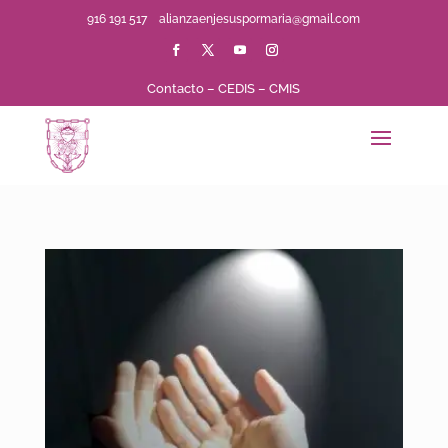
916 191 517
alianzaenjesuspormaria@gmail.com
Contacto
–
CEDIS
–
CMIS