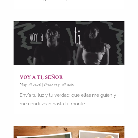
VOY A TI, SEÑOR
May 26, 2026
|
Oración y reflexión
Envía tu luz y tu verdad: que ellas me guíen y
me conduzcan hasta tu monte...