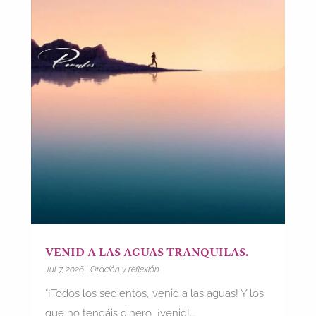
VENID A LAS AGUAS TRANQUILAS.
Jul 7, 2026
|
Oración y reflexión
“¡Todos los sedientos, venid a las aguas! Y los
que no tengáis dinero, ¡venid!...