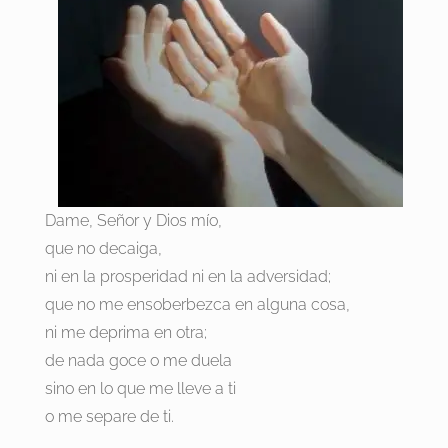
Dame, Señor y Dios mío,
que no decaiga,
ni en la prosperidad ni en la adversidad;
que no me ensoberbezca en alguna cosa,
ni me deprima en otra;
de nada goce o me duela
sino en lo que me lleve a ti
o me separe de ti.