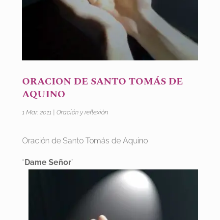
ORACION DE SANTO TOMÁS DE
AQUINO
1 Mar, 2011
|
Oración y reflexión
Oración de Santo Tomás de Aquino
“
Dame Señor
”