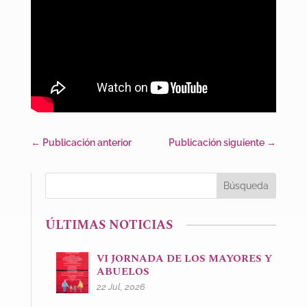
←
Publicación anterior
Publicación siguiente
→
ÚLTIMAS NOTICIAS
VI JORNADA DE LOS MAYORES Y
ABUELOS
22 Jul, 2026