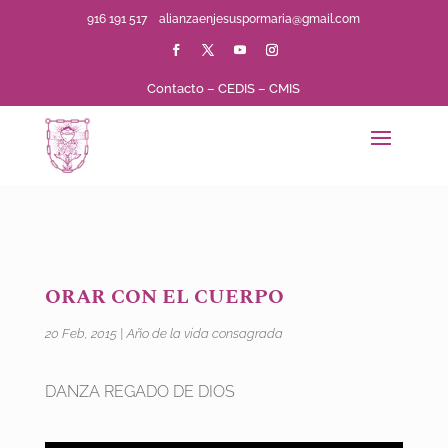
916 191 517
alianzaenjesuspormaria@gmail.com
Contacto
–
CEDIS
–
CMIS
ORAR CON EL CUERPO
20 Feb, 2015
|
Año de la vida consagrada
DANZA REGADO DE DIOS