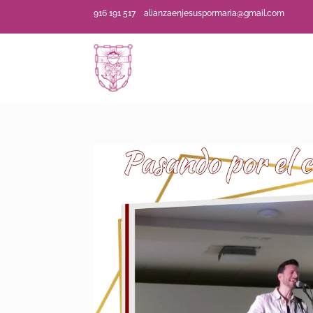
916 191 517
alianzaenjesuspormaria@gmail.com