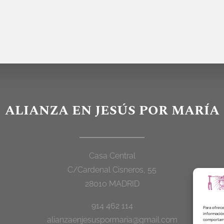
ALIANZA EN JESÚS POR MARÍA
Casa Central
C/Cardenal Cisneros, 55
28010 MADRID
914 462 114
Para ofrece
información
alianzaenjesuspormaria@gmail.com
comportamie