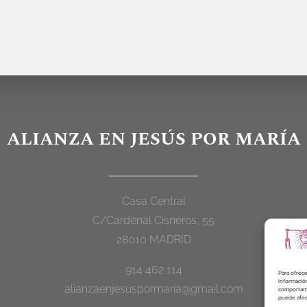
ALIANZA EN JESÚS POR MARÍA
Casa Central
C/Cardenal Cisneros, 55
28010 MADRID
914 462 114
Para ofrece
información
alianzaenjesuspormaria@gmail.com
comportamie
puede afect