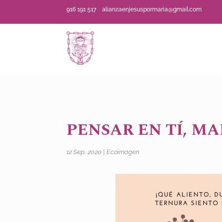
916 191 517
alianzaenjesuspormaria@gmail.com
PENSAR EN TÍ, MA
12 Sep, 2020
|
Ecoimagen