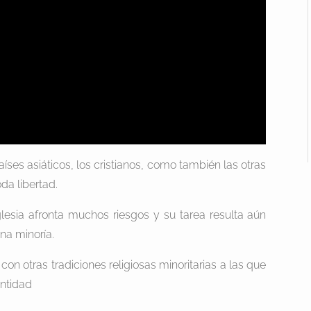
íses asiáticos, los cristianos, como también las otras
oda libertad.
glesia afronta muchos riesgos y su tarea resulta aún
una minoría.
on otras tradiciones religiosas minoritarias a las que
antidad