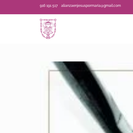
916 191 517
alianzaenjesuspormaria@gmail.com