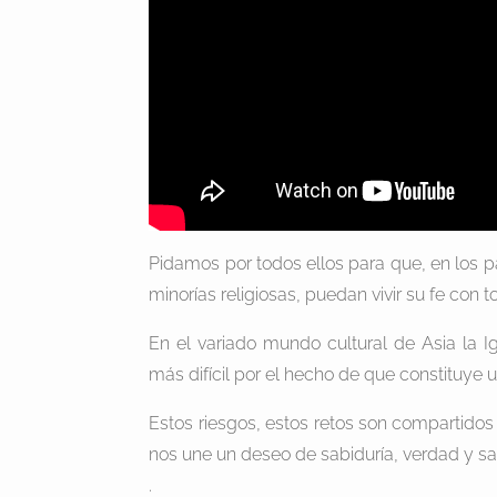
Pidamos por todos ellos para que, en los pa
minorías religiosas, puedan vivir su fe con t
En el variado mundo cultural de Asia la I
más difícil por el hecho de que constituye 
Estos riesgos, estos retos son compartidos c
nos une un deseo de sabiduría, verdad y s
.