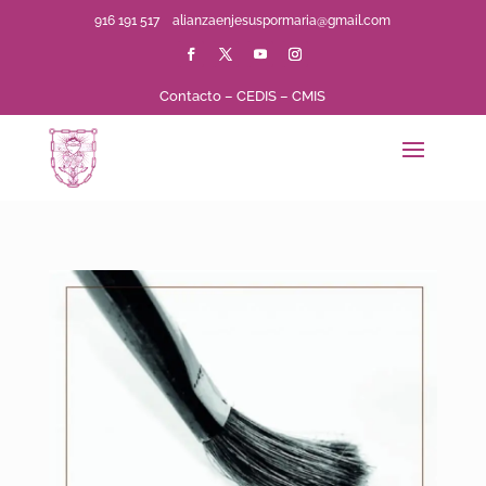
916 191 517
alianzaenjesuspormaria@gmail.com
Contacto
–
CEDIS
–
CMIS