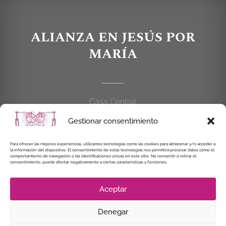
ALIANZA EN JESÚS POR
MARÍA
Casa Central
C/Cardenal Cisneros, 55
Gestionar consentimiento
28010 MADRID
Para ofrecer las mejores experiencias, utilizamos tecnologías como las cookies para almacenar y/o acceder a
914 462 114
la información del dispositivo. El consentimiento de estas tecnologías nos permitirá procesar datos como el
comportamiento de navegación o las identificaciones únicas en este sitio. No consentir o retirar el
consentimiento, puede afectar negativamente a ciertas características y funciones.
alianzaenjesuspormaria@gmail.com
Aceptar
Denegar