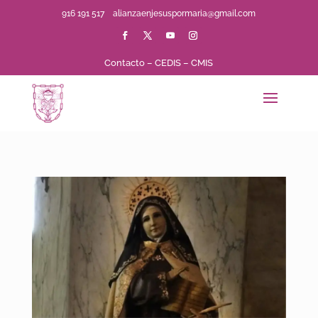
916 191 517
alianzaenjesuspormaria@gmail.com
Contacto
–
CEDIS
–
CMIS