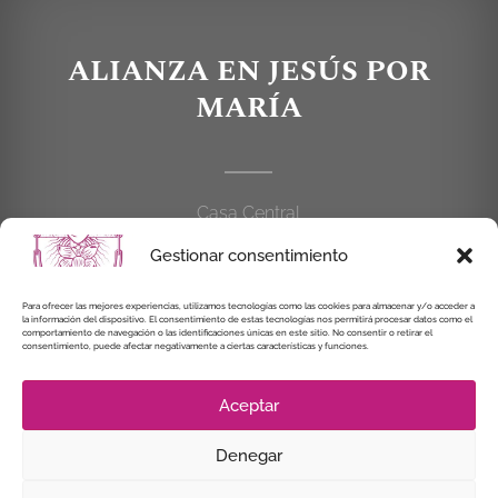
ALIANZA EN JESÚS POR
MARÍA
Casa Central
C/Cardenal Cisneros, 55
Gestionar consentimiento
28010 MADRID
Para ofrecer las mejores experiencias, utilizamos tecnologías como las cookies para almacenar y/o acceder a
914 462 114
la información del dispositivo. El consentimiento de estas tecnologías nos permitirá procesar datos como el
comportamiento de navegación o las identificaciones únicas en este sitio. No consentir o retirar el
consentimiento, puede afectar negativamente a ciertas características y funciones.
alianzaenjesuspormaria@gmail.com
Aceptar
Denegar
© Instituto Secular Alianza en Jesús por María, 2021