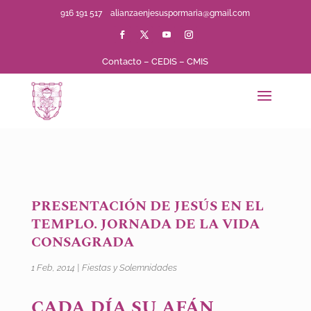
916 191 517
alianzaenjesuspormaria@gmail.com
Contacto
–
CEDIS
–
CMIS
PRESENTACIÓN DE JESÚS EN EL
TEMPLO. JORNADA DE LA VIDA
CONSAGRADA
1 Feb, 2014
|
Fiestas y Solemnidades
CADA DÍA SU AFÁN