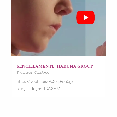
SENCILLAMENTE, HAKUNA GROUP
Ene 2, 2024
|
Canciones
https://youtu.be/PcSlqlPou6g?
si=a5hBrTe3bqzRXWMM