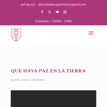
916 191 517
alianzaenjesuspormaria@gmail.com
Contacto
–
CEDIS
–
CMIS
QUE HAYA PAZ EN LA TIERRA
25 Ene, 2013
|
Canciones