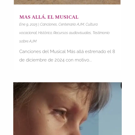
MAS ALLÁ. EL MUSICAL
Ene 9, 2025
|
Canciones
,
Centenario AJM
,
Cultura
vocacional
,
Histórico
,
Recursos audiovisuales
,
Testimonio
sobre AJM
Canciones del Musical Más allá estrenado el 8
de diciembre de 2024 con motivo...