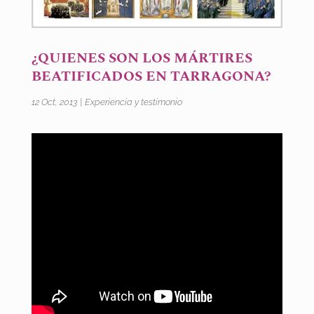
¿QUIENES SON LOS MÁRTIRES
BEATIFICADOS EN TARRAGONA?
12 Oct, 2013
|
Experiencia y testimonio