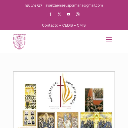
916 191 517
alianzaenjesuspormaria@gmail.com
Contacto
–
CEDIS
–
CMIS