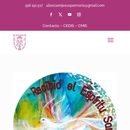
916 191 517
alianzaenjesuspormaria@gmail.com
Contacto
–
CEDIS
–
CMIS