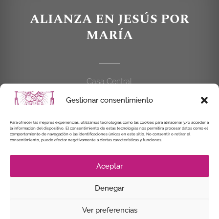
ALIANZA EN JESÚS POR
MARÍA
Casa Central
C/Cardenal Cisneros, 55
Gestionar consentimiento
28010 MADRID
Para ofrecer las mejores experiencias, utilizamos tecnologías como las cookies para almacenar y/o acceder a
914 462 114
la información del dispositivo. El consentimiento de estas tecnologías nos permitirá procesar datos como el
comportamiento de navegación o las identificaciones únicas en este sitio. No consentir o retirar el
consentimiento, puede afectar negativamente a ciertas características y funciones.
alianzaenjesuspormaria@gmail.com
Aceptar
Denegar
© Instituto Secular Alianza en Jesús por María, 2021
Ver preferencias