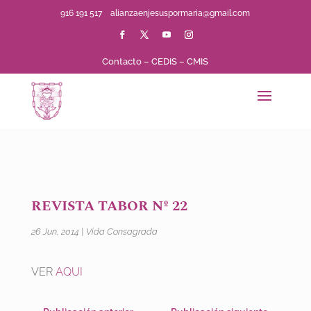
916 191 517
alianzaenjesuspormaria@gmail.com
Contacto
–
CEDIS
–
CMIS
REVISTA TABOR Nº 22
26 Jun, 2014
|
Vida Consagrada
VER
AQUI