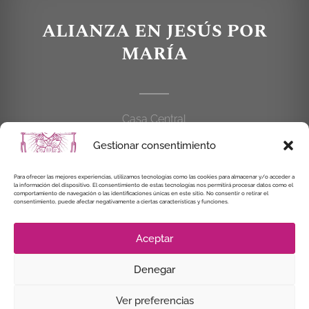
ALIANZA EN JESÚS POR
MARÍA
Casa Central
C/Cardenal Cisneros, 55
Gestionar consentimiento
28010 MADRID
Para ofrecer las mejores experiencias, utilizamos tecnologías como las cookies para almacenar y/o acceder a
914 462 114
la información del dispositivo. El consentimiento de estas tecnologías nos permitirá procesar datos como el
comportamiento de navegación o las identificaciones únicas en este sitio. No consentir o retirar el
consentimiento, puede afectar negativamente a ciertas características y funciones.
alianzaenjesuspormaria@gmail.com
Aceptar
Denegar
© Instituto Secular Alianza en Jesús por María, 2021
Ver preferencias