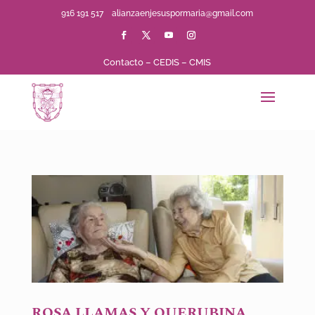
916 191 517
alianzaenjesuspormaria@gmail.com
Contacto
–
CEDIS
–
CMIS
ROSA LLAMAS Y QUERUBINA