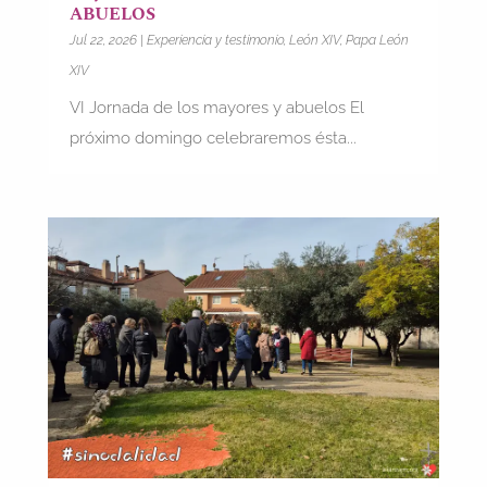
ABUELOS
Jul 22, 2026
|
Experiencia y testimonio
,
León XIV
,
Papa León
XIV
VI Jornada de los mayores y abuelos El
próximo domingo celebraremos ésta...