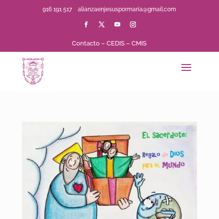
916 191 517
alianzaenjesuspormaria@gmail.com
Contacto
–
CEDIS
–
CMIS