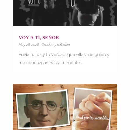
VOY A TI, SEÑOR
May 26, 2026
|
Oración y reflexión
Envía tu luz y tu verdad: que ellas me guíen y
me conduzcan hasta tu monte...