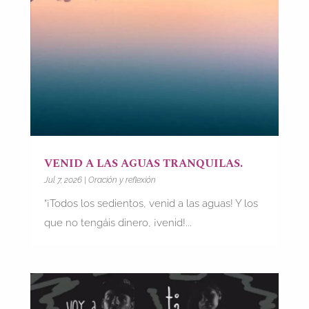
VENID A LAS AGUAS TRANQUILAS.
Jul 7, 2026
|
Oración y reflexión
“¡Todos los sedientos, venid a las aguas! Y los
que no tengáis dinero, ¡venid!...