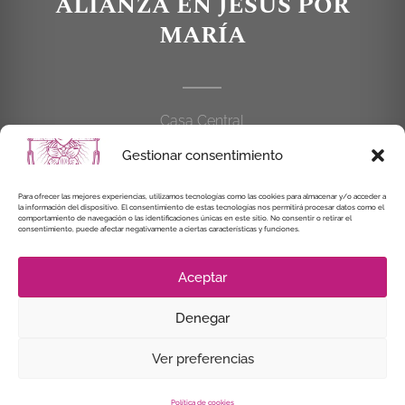
ALIANZA EN JESÚS POR
MARÍA
Casa Central
C/Cardenal Cisneros, 55
Gestionar consentimiento
28010 MADRID
Para ofrecer las mejores experiencias, utilizamos tecnologías como las cookies para almacenar y/o acceder a
la información del dispositivo. El consentimiento de estas tecnologías nos permitirá procesar datos como el
914 462 114
comportamiento de navegación o las identificaciones únicas en este sitio. No consentir o retirar el
consentimiento, puede afectar negativamente a ciertas características y funciones.
alianzaenjesuspormaria@gmail.com
Aceptar
Denegar
© Instituto Secular Alianza en Jesús por María, 2021
Ver preferencias
Política de cookies