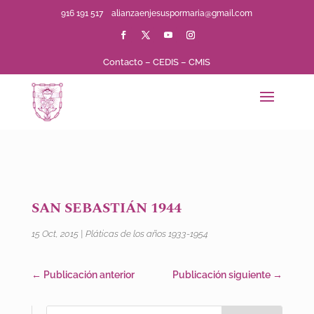
916 191 517
alianzaenjesuspormaria@gmail.com
Contacto
–
CEDIS
–
CMIS
SAN SEBASTIÁN 1944
15 Oct, 2015
|
Pláticas de los años 1933-1954
←
Publicación anterior
Publicación siguiente
→