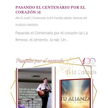
PASANDO EL CENTENARIO POR EL
CORAZÓN (4)
Abr 8, 2026
|
Centenario AJM
,
Familia aliada
,
Historia del
Instituto
,
Histórico
Pasando el Centenario por el corazón (4) La
firmeza, el cimiento, la raíz. Un...