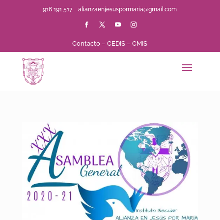
916 191 517
alianzaenjesuspormaria@gmail.com
Contacto
–
CEDIS
–
CMIS