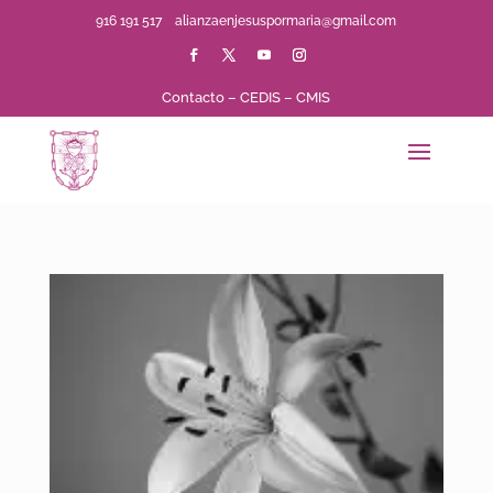
916 191 517
alianzaenjesuspormaria@gmail.com
Contacto
–
CEDIS
–
CMIS