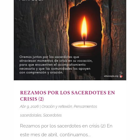
REZAMOS POR LOS SACERDOTES EN
CRISIS (2)
Abr 9, 2026
|
Oración y reflexión
,
Pensamientos
sacerdotales
,
Sacerdotes
Rezamos por los sacerdotes en crisis (2) En
este mes de abril, continuamos...