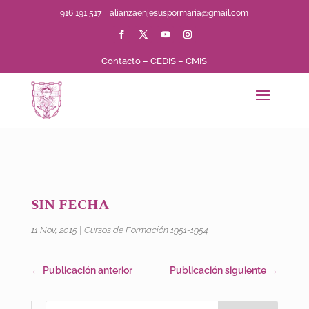
916 191 517
alianzaenjesuspormaria@gmail.com
Contacto
–
CEDIS
–
CMIS
SIN FECHA
11 Nov, 2015
|
Cursos de Formación 1951-1954
←
Publicación anterior
Publicación siguiente
→