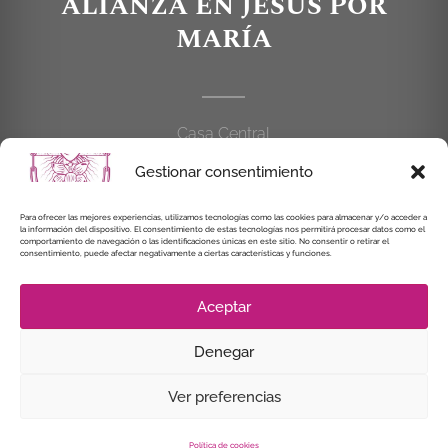
ALIANZA EN JESÚS POR
MARÍA
Casa Central
C/Cardenal Cisneros, 55
Gestionar consentimiento
28010 MADRID
Para ofrecer las mejores experiencias, utilizamos tecnologías como las cookies para almacenar y/o acceder a
la información del dispositivo. El consentimiento de estas tecnologías nos permitirá procesar datos como el
914 462 114
comportamiento de navegación o las identificaciones únicas en este sitio. No consentir o retirar el
consentimiento, puede afectar negativamente a ciertas características y funciones.
alianzaenjesuspormaria@gmail.com
Aceptar
Denegar
© Instituto Secular Alianza en Jesús por María, 2021
Ver preferencias
Política de cookies