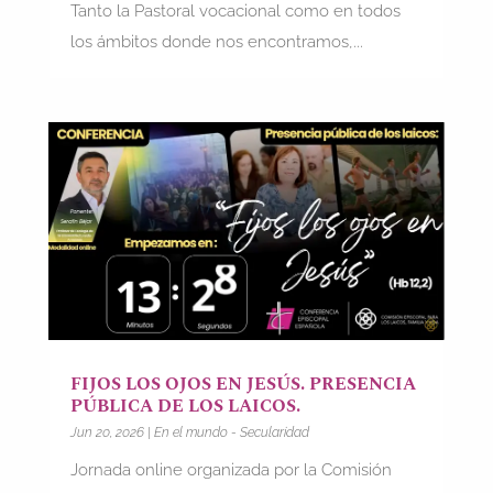
Tanto la Pastoral vocacional como en todos
los ámbitos donde nos encontramos,...
FIJOS LOS OJOS EN JESÚS. PRESENCIA
PÚBLICA DE LOS LAICOS.
Jun 20, 2026
|
En el mundo - Secularidad
Jornada online organizada por la Comisión