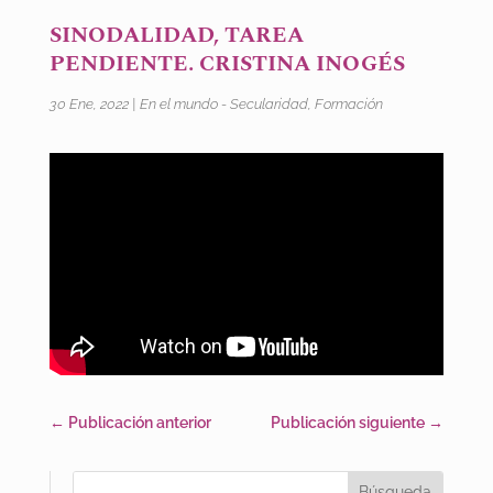
SINODALIDAD, TAREA
PENDIENTE. CRISTINA INOGÉS
30 Ene, 2022
|
En el mundo - Secularidad
,
Formación
←
Publicación anterior
Publicación siguiente
→