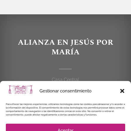
ALIANZA EN JESÚS POR
MARÍA
Casa Central
C/Cardenal Cisneros, 55
Gestionar consentimiento
28010 MADRID
Para ofrecer las mejores experiencias, utilizamos tecnologías como las cookies para almacenar y/o acceder a
914 462 114
la información del dispositivo. El consentimiento de estas tecnologías nos permitirá procesar datos como el
comportamiento de navegación o las identificaciones únicas en este sitio. No consentir o retirar el
consentimiento, puede afectar negativamente a ciertas características y funciones.
alianzaenjesuspormaria@gmail.com
Aceptar