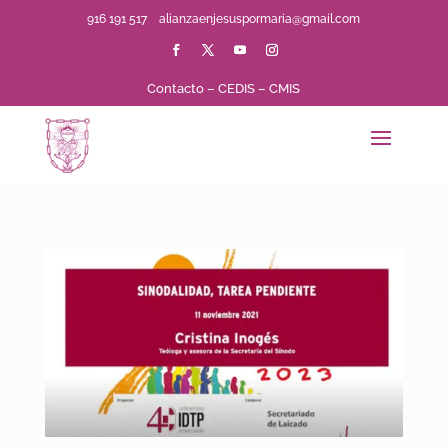
916 191 517
alianzaenjesuspormaria@gmail.com
Contacto
–
CEDIS
–
CMIS