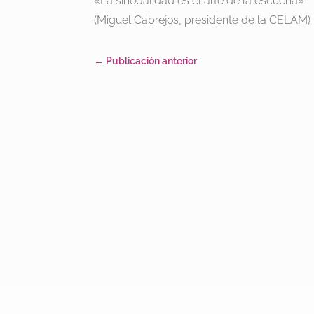
«La sinodalidad es el arte de la escucha»
(Miguel Cabrejos, presidente de la CELAM)
←
Publicación anterior