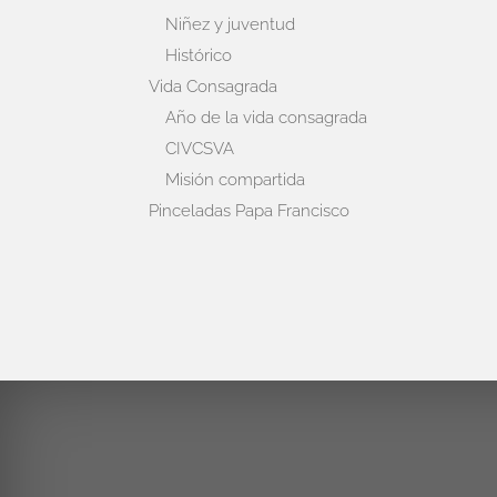
Niñez y juventud
Histórico
Vida Consagrada
Año de la vida consagrada
CIVCSVA
Misión compartida
Pinceladas Papa Francisco