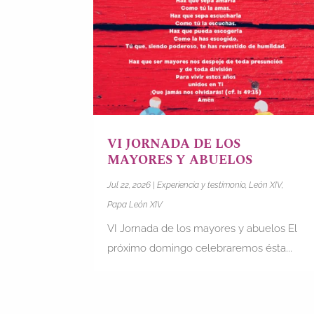
VI JORNADA DE LOS
MAYORES Y ABUELOS
Jul 22, 2026
|
Experiencia y testimonio
,
León XIV
,
Papa León XIV
VI Jornada de los mayores y abuelos El
próximo domingo celebraremos ésta...