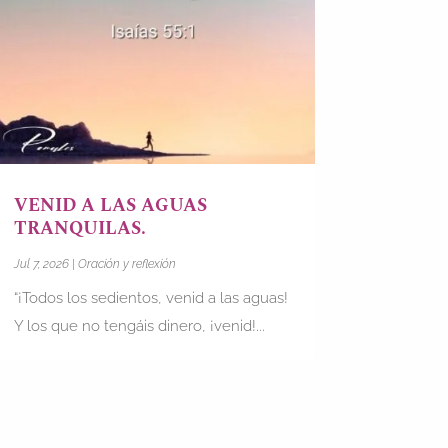
VENID A LAS AGUAS
TRANQUILAS.
Jul 7, 2026
|
Oración y reflexión
“¡Todos los sedientos, venid a las aguas!
Y los que no tengáis dinero, ¡venid!...