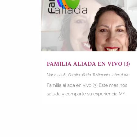
FAMILIA ALIADA EN VIVO (3)
Mar 2, 2026
|
Familia aliada
,
Testimonio sobre AJM
Familia aliada en vivo (3) Este mes nos
saluda y comparte su experiencia Mª...