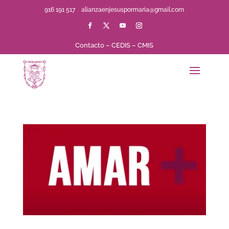
916 191 517
alianzaenjesuspormaria@gmail.com
Contacto
–
CEDIS
–
CMIS