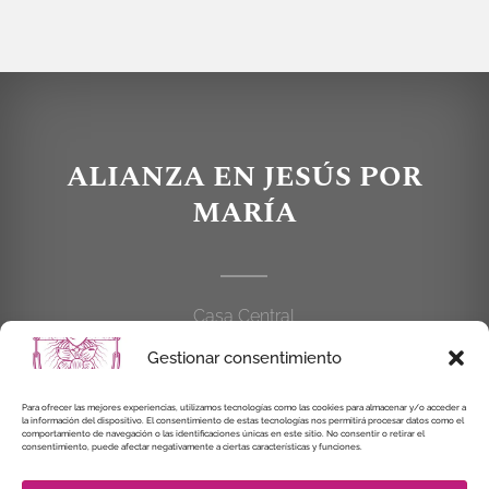
ALIANZA EN JESÚS POR
MARÍA
Casa Central
C/Cardenal Cisneros, 55
Gestionar consentimiento
28010 MADRID
Para ofrecer las mejores experiencias, utilizamos tecnologías como las cookies para almacenar y/o acceder a
la información del dispositivo. El consentimiento de estas tecnologías nos permitirá procesar datos como el
914 462 114
comportamiento de navegación o las identificaciones únicas en este sitio. No consentir o retirar el
consentimiento, puede afectar negativamente a ciertas características y funciones.
alianzaenjesuspormaria@gmail.com