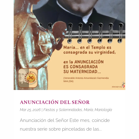
ANUNCIACIÓN DEL SEÑOR
Mar 25, 2026
|
Fiestas y Solemnidades
,
María
,
Mariología
Anunciación del Señor Este mes, coincide
nuestra serie sobre pinceladas de las...