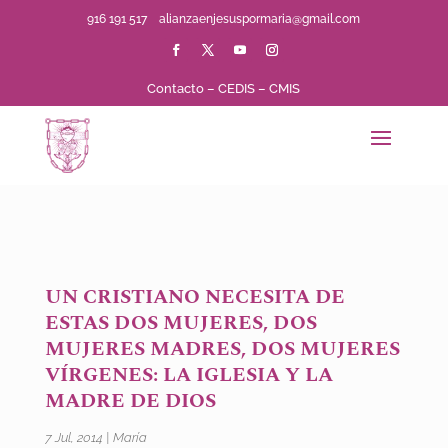
916 191 517
alianzaenjesuspormaria@gmail.com
Contacto
–
CEDIS
–
CMIS
UN CRISTIANO NECESITA DE
ESTAS DOS MUJERES, DOS
MUJERES MADRES, DOS MUJERES
VÍRGENES: LA IGLESIA Y LA
MADRE DE DIOS
7 Jul, 2014
|
María