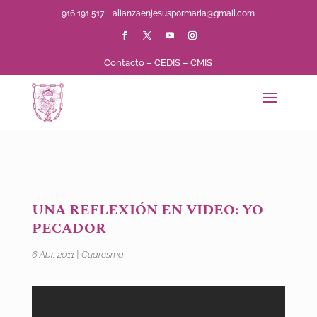
916 191 517
alianzaenjesuspormaria@gmail.com
Contacto
–
CEDIS
–
CMIS
UNA REFLEXIÓN EN VIDEO: YO
PECADOR
6 Abr, 2011
|
Cuaresma