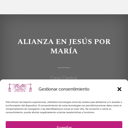
ALIANZA EN JESÚS POR
MARÍA
Casa Central
C/Cardenal Cisneros, 55
Gestionar consentimiento
28010 MADRID
Para ofrecer las mejores experiencias, utilizamos tecnologías como las cookies para almacenar y/o acceder a
la información del dispositivo. El consentimiento de estas tecnologías nos permitirá procesar datos como el
914 462 114
comportamiento de navegación o las identificaciones únicas en este sitio. No consentir o retirar el
consentimiento, puede afectar negativamente a ciertas características y funciones.
alianzaenjesuspormaria@gmail.com
Aceptar