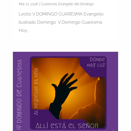
Mar 21, 2026
|
Cuaresma
,
Evangelio del Domingo
Lectio V DOMINGO CUARESMA Evangelio
ilustrado Domingo V Domingo Cuaresma
Hoy...