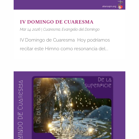
IV DOMINGO DE CUARESMA
Mar 14, 2026
|
Cuaresma
,
Evangelio del Domingo
IV Domingo de Cuaresma Hoy podríamos
recitar este Himno como resonancia del...