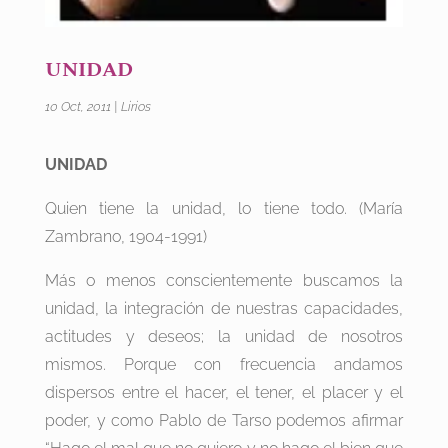
UNIDAD
10 Oct, 2011
|
Lirios
UNIDAD
Quien tiene la unidad, lo tiene todo. (María
Zambrano, 1904-1991)
Más o menos conscientemente buscamos la
unidad, la integración de nuestras capacidades,
actitudes y deseos; la unidad de nosotros
mismos. Porque con frecuencia andamos
dispersos entre el hacer, el tener, el placer y el
poder, y como Pablo de Tarso podemos afirmar