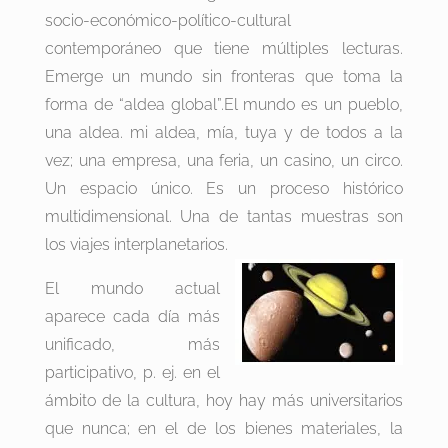
socio-económico-político-cultural
contemporáneo que tiene múltiples lecturas.
Emerge un mundo sin fronteras que toma la
forma de “aldea global”.El mundo es un pueblo,
una aldea. mi aldea, mía, tuya y de todos a la
vez; una empresa, una feria, un casino, un circo.
Un espacio único. Es un proceso histórico
multidimensional. Una de tantas muestras son
los viajes interplanetarios.
El mundo actual
aparece cada día más
unificado, más
participativo, p. ej. en el
ámbito de la cultura, hoy hay más universitarios
que nunca; en el de los bienes materiales, la