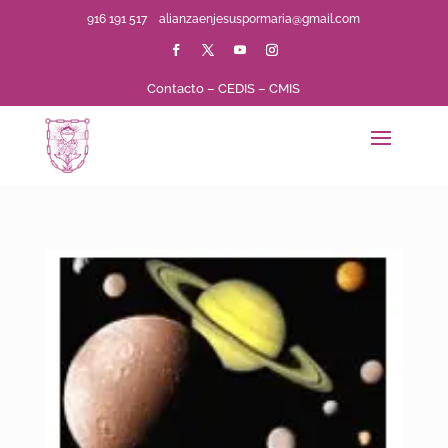
916 191 517
alianzaenjesuspormaria@gmail.com
Contacto
–
CEDIS
–
CMIS