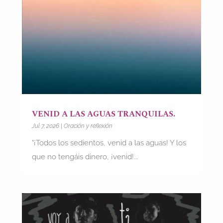
VENID A LAS AGUAS TRANQUILAS.
Jul 7, 2026
|
Oración y reflexión
“¡Todos los sedientos, venid a las aguas! Y los
que no tengáis dinero, ¡venid!...