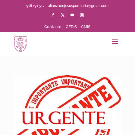
916 191 517
alianzaenjesuspormaria@gmail.com
Contacto
–
CEDIS
–
CMIS