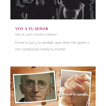
VOY A TI, SEÑOR
May 26, 2026
|
Oración y reflexión
Envía tu luz y tu verdad: que ellas me guíen y
me conduzcan hasta tu monte...