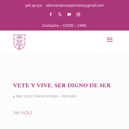
916 191 517
alianzaenjesuspormaria@gmail.com
Contacto
–
CEDIS
–
CMIS
VETE Y VIVE. SER DIGNO DE SER
4 Sep, 2013
|
Documentales - Películas
Ver
AQUI