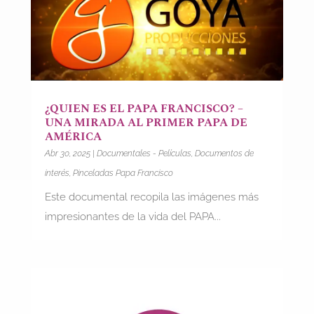
¿QUIEN ES EL PAPA FRANCISCO? –
UNA MIRADA AL PRIMER PAPA DE
AMÉRICA
Abr 30, 2025
|
Documentales - Películas
,
Documentos de
interés
,
Pinceladas Papa Francisco
Este documental recopila las imágenes más
impresionantes de la vida del PAPA...