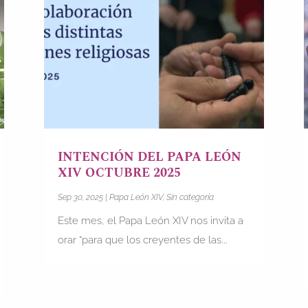
INTENCIÓN DEL PAPA LEÓN
XIV OCTUBRE 2025
Sep 30, 2025
|
Papa León XIV
,
Sin categoría
Este mes, el Papa León XIV nos invita a
orar “para que los creyentes de las...