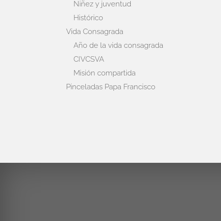
Niñez y juventud
Histórico
Vida Consagrada
Año de la vida consagrada
CIVCSVA
Misión compartida
Pinceladas Papa Francisco