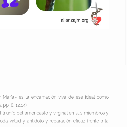
r María» es la encarnación viva de ese ideal como
pp. 8, 12,14)
l triunfo del amor casto y virginal en sus miembros y
da virtud y antídoto y reparación eficaz frente a la