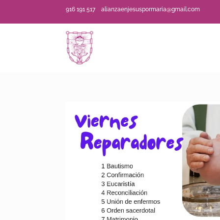
916 191 517
alianzaenjesuspormaria@gmail.com