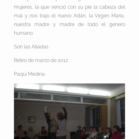
mujeres, la que venció con su pie la cabeza del
mal y nos trajo el nuevo Adán, la Virgen María,
nuestra madre y madre de todo el género
humano.
Son las Aliadas.
Retiro de marzo de 2012
Paqui Medina.