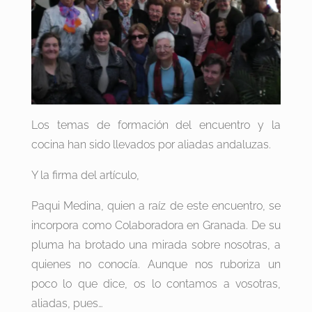
Los temas de formación del encuentro y la
cocina han sido llevados por aliadas andaluzas.
Y la firma del artículo,
Paqui Medina, quien a raíz de este encuentro, se
incorpora como Colaboradora en Granada. De su
pluma ha brotado una mirada sobre nosotras, a
quienes no conocía. Aunque nos ruboriza un
poco lo que dice, os lo contamos a vosotras,
aliadas, pues…