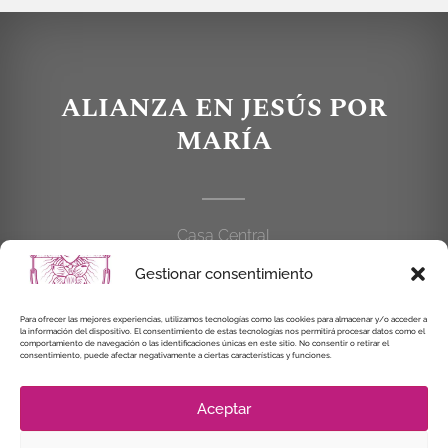
ALIANZA EN JESÚS POR
MARÍA
Casa Central
C/Cardenal Cisneros, 55
Gestionar consentimiento
28010 MADRID
Para ofrecer las mejores experiencias, utilizamos tecnologías como las cookies para almacenar y/o acceder a
914 462 114
la información del dispositivo. El consentimiento de estas tecnologías nos permitirá procesar datos como el
comportamiento de navegación o las identificaciones únicas en este sitio. No consentir o retirar el
consentimiento, puede afectar negativamente a ciertas características y funciones.
alianzaenjesuspormaria@gmail.com
Aceptar