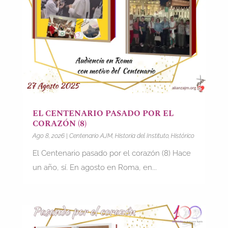
EL CENTENARIO PASADO POR EL
CORAZÓN (8)
Ago 8, 2026
|
Centenario AJM
,
Historia del Instituto
,
Histórico
El Centenario pasado por el corazón (8) Hace
un año, sí. En agosto en Roma, en...