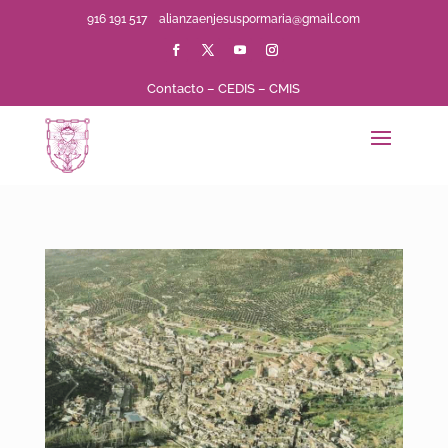
916 191 517
alianzaenjesuspormaria@gmail.com
Contacto
–
CEDIS
–
CMIS