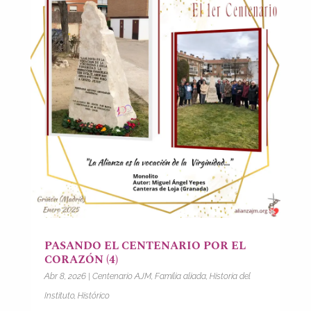
PASANDO EL CENTENARIO POR EL
CORAZÓN (4)
Abr 8, 2026
|
Centenario AJM
,
Familia aliada
,
Historia del
Instituto
,
Histórico