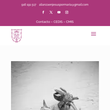
916 191 517
alianzaenjesuspormaria@gmail.com
Contacto
–
CEDIS
–
CMIS