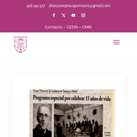
916 191 517
alianzaenjesuspormaria@gmail.com
Contacto
–
CEDIS
–
CMIS