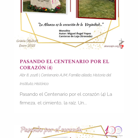
PASANDO EL CENTENARIO POR EL
CORAZÓN (4)
Abr 8, 2026
|
Centenario AJM
,
Familia aliada
,
Historia del
Instituto
,
Histórico
Pasando el Centenario por el corazón (4) La
firmeza, el cimiento, la raíz. Un...