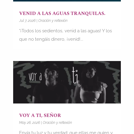
VENID A LAS AGUAS TRANQUILAS.
Jul 7, 2026
|
Oración y reflexión
“¡Todos los sedientos, venid a las aguas! Y los
que no tengáis dinero, ¡venid!...
VOY A TI, SEÑOR
May 26, 2026
|
Oración y reflexión
Envía tu luz y tu verdad: que ellas me guíen y