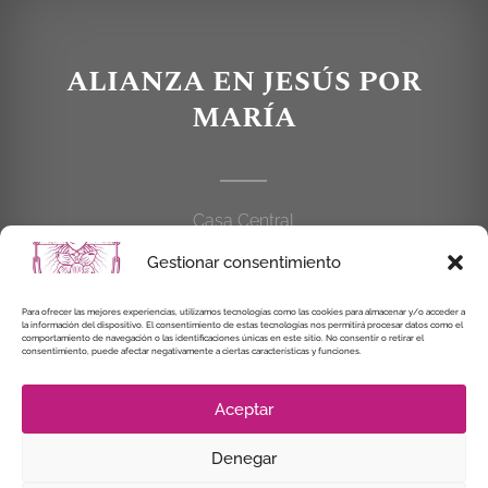
ALIANZA EN JESÚS POR
MARÍA
Casa Central
C/Cardenal Cisneros, 55
Gestionar consentimiento
28010 MADRID
Para ofrecer las mejores experiencias, utilizamos tecnologías como las cookies para almacenar y/o acceder a
la información del dispositivo. El consentimiento de estas tecnologías nos permitirá procesar datos como el
914 462 114
comportamiento de navegación o las identificaciones únicas en este sitio. No consentir o retirar el
consentimiento, puede afectar negativamente a ciertas características y funciones.
alianzaenjesuspormaria@gmail.com
Aceptar
Denegar