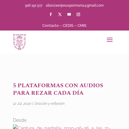
916 191 517
alianzaenjesuspormaria@gmail.com
Contacto
–
CEDIS
–
CMIS
5 PLATAFORMAS CON AUDIOS
PARA REZAR CADA DÍA
12 Jul, 2020
|
Oración y reflexión
Desde