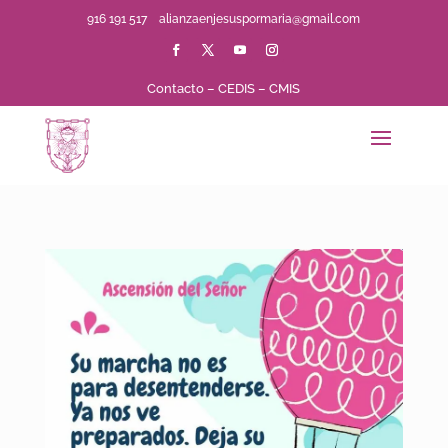
916 191 517
alianzaenjesuspormaria@gmail.com
Contacto
–
CEDIS
–
CMIS