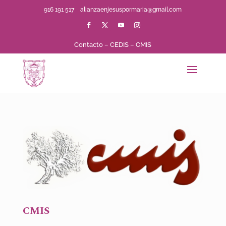
916 191 517
alianzaenjesuspormaria@gmail.com
Contacto
–
CEDIS
–
CMIS
CMIS