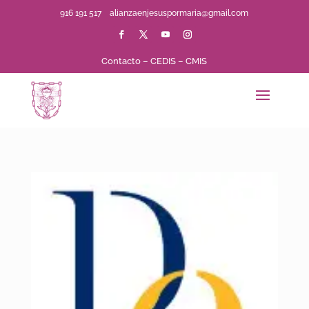
916 191 517
alianzaenjesuspormaria@gmail.com
Contacto
–
CEDIS
–
CMIS