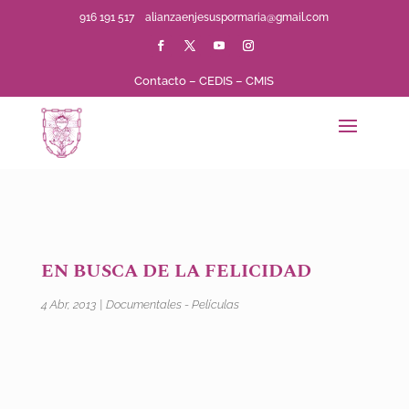
916 191 517
alianzaenjesuspormaria@gmail.com
Contacto
–
CEDIS
–
CMIS
EN BUSCA DE LA FELICIDAD
4 Abr, 2013
|
Documentales - Películas