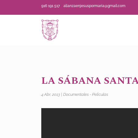
916 191 517
alianzaenjesuspormaria@gmail.com
LA SÁBANA SANTA
4 Abr, 2013
|
Documentales - Películas