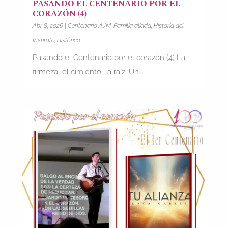
PASANDO EL CENTENARIO POR EL
CORAZÓN (4)
Abr 8, 2026
|
Centenario AJM
,
Familia aliada
,
Historia del
Instituto
,
Histórico
Pasando el Centenario por el corazón (4) La
firmeza, el cimiento, la raíz. Un...