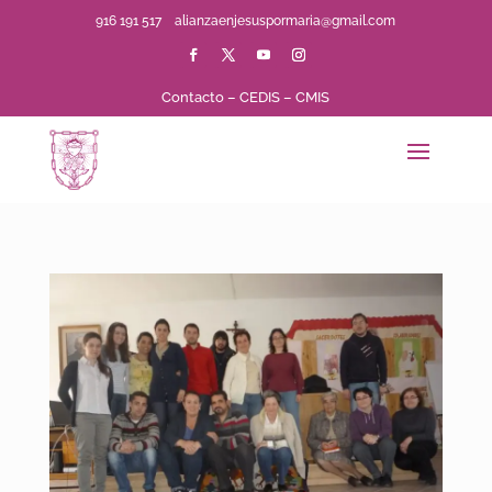
916 191 517
alianzaenjesuspormaria@gmail.com
Contacto
–
CEDIS
–
CMIS